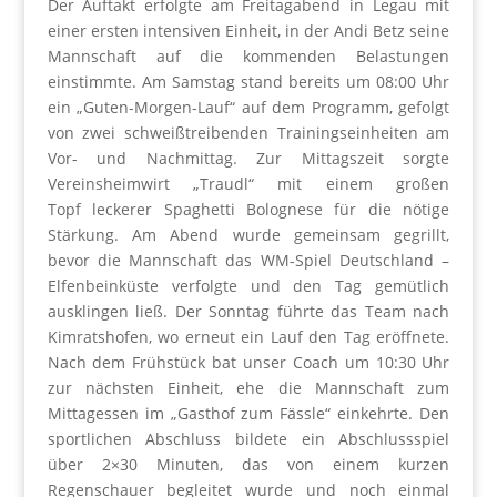
Der Auftakt erfolgte am Freitagabend in Legau mit
einer ersten intensiven Einheit, in der Andi Betz seine
Mannschaft auf die kommenden Belastungen
einstimmte. Am Samstag stand bereits um 08:00 Uhr
ein „Guten-Morgen-Lauf“ auf dem Programm, gefolgt
von zwei schweißtreibenden Trainingseinheiten am
Vor- und Nachmittag. Zur Mittagszeit sorgte
Vereinsheimwirt „Traudl“ mit einem großen
Topf leckerer Spaghetti Bolognese für die nötige
Stärkung. Am Abend wurde gemeinsam gegrillt,
bevor die Mannschaft das WM-Spiel Deutschland –
Elfenbeinküste verfolgte und den Tag gemütlich
ausklingen ließ. Der Sonntag führte das Team nach
Kimratshofen, wo erneut ein Lauf den Tag eröffnete.
Nach dem Frühstück bat unser Coach um 10:30 Uhr
zur nächsten Einheit, ehe die Mannschaft zum
Mittagessen im „Gasthof zum Fässle“ einkehrte. Den
sportlichen Abschluss bildete ein Abschlussspiel
über 2×30 Minuten, das von einem kurzen
Regenschauer begleitet wurde und noch einmal