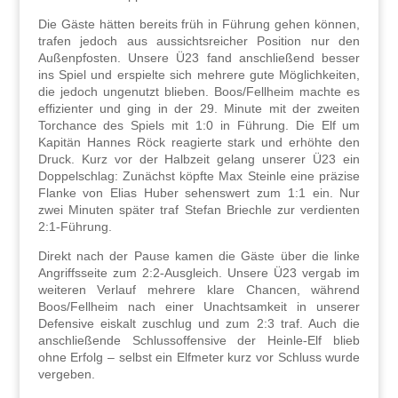
Die Gäste hätten bereits früh in Führung gehen können,
trafen jedoch aus aussichtsreicher Position nur den
Außenpfosten. Unsere Ü23 fand anschließend besser
ins Spiel und erspielte sich mehrere gute Möglichkeiten,
die jedoch ungenutzt blieben. Boos/Fellheim machte es
effizienter und ging in der 29. Minute mit der zweiten
Torchance des Spiels mit 1:0 in Führung. Die Elf um
Kapitän Hannes Röck reagierte stark und erhöhte den
Druck. Kurz vor der Halbzeit gelang unserer Ü23 ein
Doppelschlag: Zunächst köpfte Max Steinle eine präzise
Flanke von Elias Huber sehenswert zum 1:1 ein. Nur
zwei Minuten später traf Stefan Briechle zur verdienten
2:1
Führung.
‑
Direkt nach der Pause kamen die Gäste über die linke
Angriffsseite zum 2:2
Ausgleich. Unsere Ü23 vergab im
‑
weiteren Verlauf mehrere klare Chancen, während
Boos/Fellheim nach einer Unachtsamkeit in unserer
Defensive eiskalt zuschlug und zum 2:3 traf. Auch die
anschließende Schlussoffensive der Heinle
Elf blieb
‑
ohne Erfolg – selbst ein Elfmeter kurz vor Schluss wurde
vergeben.