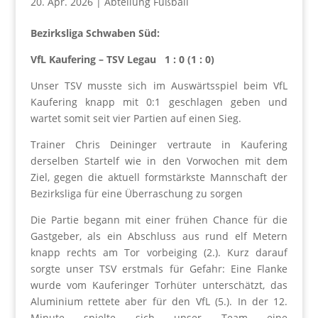
20. Apr. 2026
|
Abteilung Fußball
Bezirksliga Schwaben Süd:
VfL Kaufering – TSV Legau 1 : 0 (1 : 0)
Unser TSV musste sich im Auswärtsspiel beim VfL
Kaufering knapp mit 0:1 geschlagen geben und
wartet somit seit vier Partien auf einen Sieg.
Trainer Chris Deininger vertraute in Kaufering
derselben Startelf wie in den Vorwochen mit dem
Ziel, gegen die aktuell formstärkste Mannschaft der
Bezirksliga für eine Überraschung zu sorgen
Die Partie begann mit einer frühen Chance für die
Gastgeber, als ein Abschluss aus rund elf Metern
knapp rechts am Tor vorbeiging (2.). Kurz darauf
sorgte unser TSV erstmals für Gefahr: Eine Flanke
wurde vom Kauferinger Torhüter unterschätzt, das
Aluminium rettete aber für den VfL (5.). In der 12.
Minute spielte sich unser Team eine