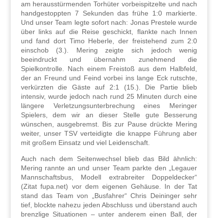
am herausstürmenden Torhüter vorbeispitzelte und nach
handgestoppten 7 Sekunden das frühe 1:0 markierte.
Und unser Team legte sofort nach: Jonas Prestele wurde
über links auf die Reise geschickt, flankte nach Innen
und fand dort Timo Heberle, der freistehend zum 2:0
einschob (3.). Mering zeigte sich jedoch wenig
beeindruckt und übernahm zunehmend die
Spielkontrolle. Nach einem Freistoß aus dem Halbfeld,
der an Freund und Feind vorbei ins lange Eck rutschte,
verkürzten die Gäste auf 2:1 (15.). Die Partie blieb
intensiv, wurde jedoch nach rund 25 Minuten durch eine
längere Verletzungsunterbrechung eines Meringer
Spielers, dem wir an dieser Stelle gute Besserung
wünschen, ausgebremst. Bis zur Pause drückte Mering
weiter, unser TSV verteidigte die knappe Führung aber
mit großem Einsatz und viel Leidenschaft.
Auch nach dem Seitenwechsel blieb das Bild ähnlich:
Mering rannte an und unser Team parkte den „Legauer
Mannschaftsbus, Modell extrabreiter Doppeldecker“
(Zitat fupa.net) vor dem eigenen Gehäuse. In der Tat
stand das Team von „Busfahrer“ Chris Deininger sehr
tief, blockte nahezu jeden Abschluss und überstand auch
brenzlige Situationen – unter anderem einen Ball, der