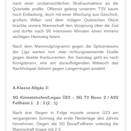
nach einer unübersichtlichen Strafraumaktion an die
Querlatte prallte. Offensiv gelang unserem TSV kaum
noch Entlastung, doch mit einer Mischung aus Geschick,
großem Willen und dem nötigen Quäntchen Glück
brachte unsere Mannschaft den Vorsprung über die Zeit
und durfte nach 90 intensiven Minuten einen immens
wichtigen Heimsieg feiern.
Nach dem Mammutprogramm gegen die Spitzenteams
der Liga warten nun zwei richtungsweisende Duelle
gegen direkte Konkurrenten: Am Samstag geht es nach
Königsbrunn, ehe am darauffolgenden Mittwoch das
Nachholspiel daheim gegen Langerringen ansteht.
A-Klasse Allgäu 3:
SG Kimratshofen/Legau Ü23 – SG TV Boos 2 / ASV
Fellheim 1
2 : 3 (2 : 1)
Nach drei Siegen in Folge musste unsere Ü23 am
vergangenen Sonntag die erste Niederlage des Jahres
hinnehmen. Gegen die SG Boos/Fellheim unterlag die
Mannschaft knapp mit 2:3.