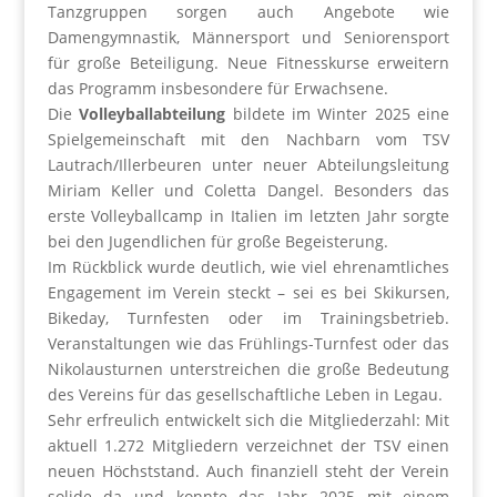
Tanzgruppen sorgen auch Angebote wie
Damengymnastik, Männersport und Seniorensport
für große Beteiligung. Neue Fitnesskurse erweitern
das Programm insbesondere für Erwachsene.
Die
Volleyballabteilung
bildete im Winter 2025 eine
Spielgemeinschaft mit den Nachbarn vom TSV
Lautrach/Illerbeuren unter neuer Abteilungsleitung
Miriam Keller und Coletta Dangel. Besonders das
erste Volleyballcamp in Italien im letzten Jahr sorgte
bei den Jugendlichen für große Begeisterung.
Im Rückblick wurde deutlich, wie viel ehrenamtliches
Engagement im Verein steckt – sei es bei Skikursen,
Bikeday, Turnfesten oder im Trainingsbetrieb.
Veranstaltungen wie das Frühlings-Turnfest oder das
Nikolausturnen unterstreichen die große Bedeutung
des Vereins für das gesellschaftliche Leben in Legau.
Sehr erfreulich entwickelt sich die Mitgliederzahl: Mit
aktuell 1.272 Mitgliedern verzeichnet der TSV einen
neuen Höchststand. Auch finanziell steht der Verein
solide da und konnte das Jahr 2025 mit einem