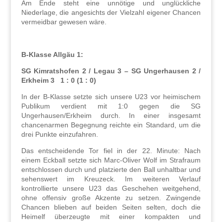
Am Ende steht eine unnötige und unglückliche
Niederlage, die angesichts der Vielzahl eigener Chancen
vermeidbar gewesen wäre.
B-Klasse Allgäu 1:
SG Kimratshofen 2 / Legau 3 – SG Ungerhausen 2 /
Erkheim 3
1 : 0 (1 : 0)
In der B-Klasse setzte sich unsere U23 vor heimischem
Publikum verdient mit 1:0 gegen die SG
Ungerhausen/Erkheim durch. In einer insgesamt
chancenarmen Begegnung reichte ein Standard, um die
drei Punkte einzufahren.
Das entscheidende Tor fiel in der 22. Minute: Nach
einem Eckball setzte sich Marc
Oliver Wolf im Strafraum
‑
entschlossen durch und platzierte den Ball unhaltbar und
sehenswert im Kreuzeck. Im weiteren Verlauf
kontrollierte unsere U23 das Geschehen weitgehend,
ohne offensiv große Akzente zu setzen. Zwingende
Chancen blieben auf beiden Seiten selten, doch die
Heimelf überzeugte mit einer kompakten und