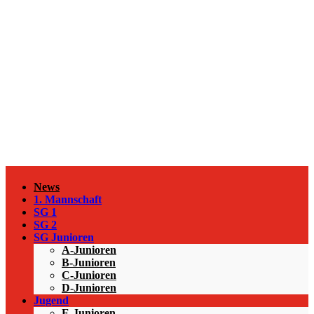
News
1. Mannschaft
SG 1
SG 2
SG Junioren
A-Junioren
B-Junioren
C-Junioren
D-Junioren
Jugend
E-Junioren