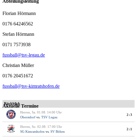
Abteilungsleitung
Florian Hörmann
0176 64246562
Stefan Hörmann
0171 7573938
fussball@tsv-legau.de
Christian Müller
0176 20451672
fussball@tsv-kimratshofen.de
Rückblick
Aktuelle Termine
Herren, Sa. 01.08. 14:00 Uhr
2:3
Oberstdorf
vs.
TSV Legau
Herren, So. 02.08. 17:00 Uhr
2:1
SG Kimratshofen
vs.
SV Böhen