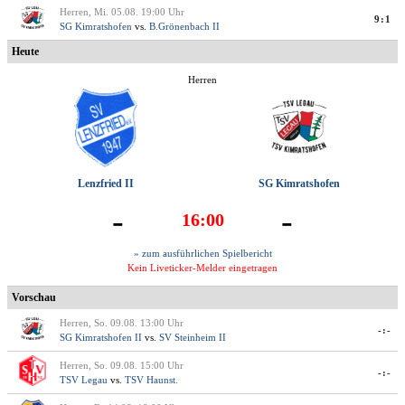
Herren, Mi. 05.08. 19:00 Uhr
9:1
SG Kimratshofen
vs.
B.Grönenbach II
Heute
Herren
Lenzfried II
SG Kimratshofen
-
-
16:00
» zum ausführlichen Spielbericht
Kein Liveticker-Melder eingetragen
Vorschau
Herren, So. 09.08. 13:00 Uhr
-:-
SG Kimratshofen II
vs.
SV Steinheim II
Herren, So. 09.08. 15:00 Uhr
-:-
TSV Legau
vs.
TSV Haunst.